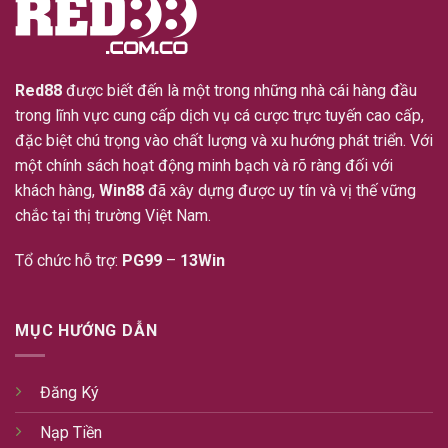
Red88
được biết đến là một trong những nhà cái hàng đầu
trong lĩnh vực cung cấp dịch vụ cá cược trực tuyến cao cấp,
đặc biệt chú trọng vào chất lượng và xu hướng phát triển. Với
một chính sách hoạt động minh bạch và rõ ràng đối với
khách hàng,
Win88
đã xây dựng được uy tín và vị thế vững
chắc tại thị trường Việt Nam.
Tổ chức hỗ trợ:
PG99
–
13Win
MỤC HƯỚNG DẪN
Đăng Ký
Nạp Tiền