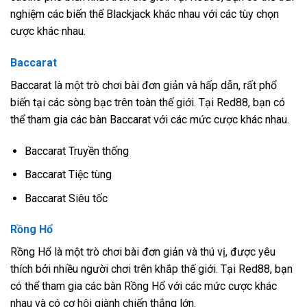
nghiệm các biến thể Blackjack khác nhau với các tùy chọn
cược khác nhau.
Baccarat
Baccarat là một trò chơi bài đơn giản và hấp dẫn, rất phổ
biến tại các sòng bạc trên toàn thế giới. Tại Red88, bạn có
thể tham gia các bàn Baccarat với các mức cược khác nhau.
Baccarat Truyền thống
Baccarat Tiệc tùng
Baccarat Siêu tốc
Rồng Hổ
Rồng Hổ là một trò chơi bài đơn giản và thú vị, được yêu
thích bởi nhiều người chơi trên khắp thế giới. Tại Red88, bạn
có thể tham gia các bàn Rồng Hổ với các mức cược khác
nhau và có cơ hội giành chiến thắng lớn.