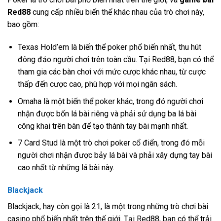
Red88
cung cấp nhiều biến thể khác nhau của trò chơi này,
bao gồm:
Texas Hold’em là biến thể poker phổ biến nhất, thu hút
đông đảo người chơi trên toàn cầu. Tại Red88, bạn có thể
tham gia các bàn chơi với mức cược khác nhau, từ cược
thấp đến cược cao, phù hợp với mọi ngân sách.
Omaha là một biến thể poker khác, trong đó người chơi
nhận được bốn lá bài riêng và phải sử dụng ba lá bài
công khai trên bàn để tạo thành tay bài mạnh nhất.
7 Card Stud là một trò chơi poker cổ điển, trong đó mỗi
người chơi nhận được bảy lá bài và phải xây dựng tay bài
cao nhất từ những lá bài này.
Blackjack
Blackjack, hay còn gọi là 21, là một trong những trò chơi bài
casino phổ biến nhất trên thế giới. Tại Red88, bạn có thể trải