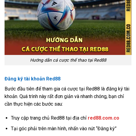
Hướng dẫn cá cược thể thao tại Red88
Đăng ký tài khoản Red88
Bước đầu tiên để tham gia cá cược tại Red88 là đăng ký tài
khoản. Quá trình này rất đơn giản và nhanh chóng, bạn chỉ
cần thực hiện các bước sau:
Truy cập trang chủ Red88 tại địa chỉ
red88.com.co
Tại góc phải trên màn hình, nhấn vào nút “Đăng ký”