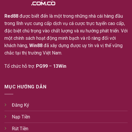
Red88
được biết đến là một trong những nhà cái hàng đầu
trong lĩnh vực cung cấp dịch vụ cá cược trực tuyến cao cấp,
đặc biệt chú trọng vào chất lượng và xu hướng phát triển. Với
một chính sách hoạt động minh bạch và rõ ràng đối với
khách hàng,
Win88
đã xây dựng được uy tín và vị thế vững
chắc tại thị trường Việt Nam.
Tổ chức hỗ trợ:
PG99
–
13Win
MỤC HƯỚNG DẪN
Đăng Ký
Nạp Tiền
Rút Tiền