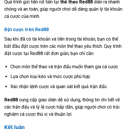
Quá trình gửi tiền rút tiền tại
thể thao Red88
diễn ra nhanh
chóng và an toàn, giúp người chơi dễ dàng quản lý tài khoản
cá cược của mình.
Đặt cược trên Red88
Sau khi đã có tài khoản và tiền trong tài khoản, bạn có thể
bắt đầu đặt cược trên các môn thể thao yêu thích. Quy trình
đặt cược tại Red88 rất đơn giản, bạn chỉ cần:
Chọn môn thể thao và trận đấu muốn tham gia cá cược
Lựa chọn loại kèo và mức cược phù hợp
Xác nhận lệnh cược và quan sát kết quả trận đấu
Red88
cung cấp giao diện dễ sử dụng, thông tin chi tiết về
các trận đấu và tỷ lệ cược hấp dẫn, giúp người chơi có trải
nghiệm cá cược thú vị và thuận lợi.
Kết luận