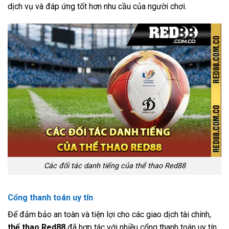
dịch vụ và đáp ứng tốt hơn nhu cầu của người chơi.
Các đối tác danh tiếng của thể thao Red88
Cổng thanh toán uy tín
Để đảm bảo an toàn và tiện lợi cho các giao dịch tài chính,
thể thao Red88
đã hợp tác với nhiều cổng thanh toán uy tín,