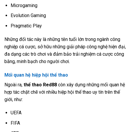
Microgaming
Evolution Gaming
Pragmatic Play
Những đối tác này là những tên tuổi lớn trong ngành công
nghiệp cá cược, sở hữu những giải pháp công nghệ hiện đại,
đa dạng các trò chơi và đảm bảo trải nghiệm cá cược công
bằng, minh bạch cho người chơi.
Mối quan hệ hiệp hội thể thao
Ngoài ra,
thể thao Red88
còn xây dựng những mối quan hệ
hợp tác chặt chẽ với nhiều hiệp hội thể thao uy tín trên thế
giới, như:
UEFA
FIFA