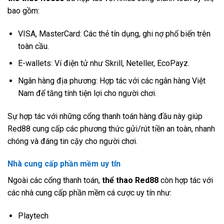
bao gồm:
VISA, MasterCard: Các thẻ tín dụng, ghi nợ phổ biến trên
toàn cầu.
E-wallets: Ví điện tử như Skrill, Neteller, EcoPayz.
Ngân hàng địa phương: Hợp tác với các ngân hàng Việt
Nam để tăng tính tiện lợi cho người chơi.
Sự hợp tác với những cổng thanh toán hàng đầu này giúp
Red88 cung cấp các phương thức gửi/rút tiền an toàn, nhanh
chóng và đáng tin cậy cho người chơi.
Nhà cung cấp phần mềm uy tín
Ngoài các cổng thanh toán,
thể thao Red88
còn hợp tác với
các nhà cung cấp phần mềm cá cược uy tín như:
Playtech